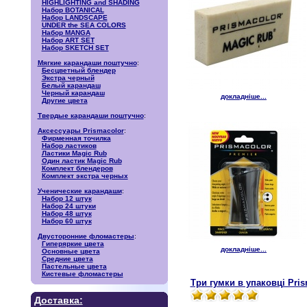
HIGHLIGHTING and SHADING
Набор BOTANICAL
Набор LANDSCAPE
UNDER the SEA COLORS
Набор MANGA
Набор ART SET
Набор SKETCH SET
Мягкие карандаши поштучно
:
Бесцветный блендер
Экстра черный
Белый карандаш
Черный карандаш
докладніше...
Другие цвета
Твердые карандаши поштучно
:
Аксессуары Prismacolor
:
Фирменная точилка
Набор ластиков
Ластики Magic Rub
Один ластик Magic Rub
Комплект блендеров
Комплект экстра черных
Ученические карандаши
:
Набор 12 штук
Набор 24 штуки
Набор 48 штук
Набор 60 штук
Двусторонние фломастеры
:
Гиперяркие цвета
докладніше...
Основные цвета
Средние цвета
Пастельные цвета
Кистевые фломастеры
Три гумки в упаковці Pr
Доставка: