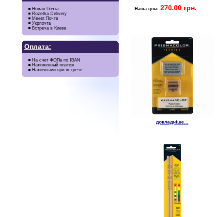
270.00 грн.
Наша ціна:
■ Новая Почта
■ Rozetka Delivery
■ Meest Почта
■ Укрпочта
■ Встреча в Киеве
Оплата:
■ На счет ФОПа по IBAN
■ Наложенный платеж
■ Наличными при встрече
докладніше...