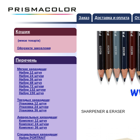
Заказ
Доставка и оплата
От
Кошик
Оформити замовлення
Перечень
Мягкие карандаши
:
Набор 12 штук
Набор 24 штуки
Набор 36 штук
Набор 48 штук
Набор 72 штуки
Набор 132 штуки
Набор 150 штук
Твердые карандаши
:
Упаковка 12 штук
Упаковка 24 штуки
Упаковка 36 штук
SHARPENER & ERASER
Акварельные карандаши
:
Комплект 12 штук
Комплект 24 штуки
Комплект 36 штук
Специальные карандаши
:
Набор PORTRAIT