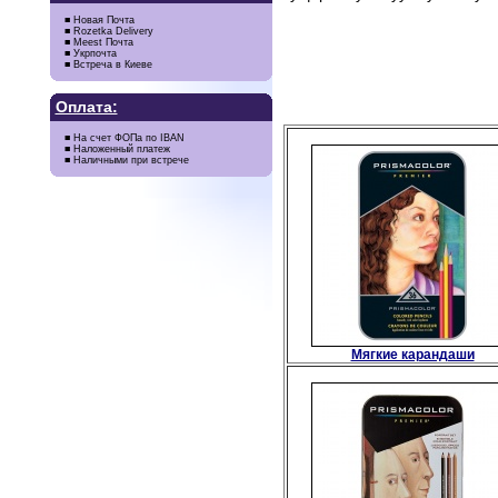
■ Новая Почта
■ Rozetka Delivery
■ Meest Почта
■ Укрпочта
■ Встреча в Киеве
Оплата:
■ На счет ФОПа по IBAN
■ Наложенный платеж
■ Наличными при встрече
Мягкие карандаши