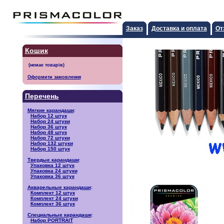
Заказ
Доставка и оплата
От
Кошик
Оформити замовлення
Перечень
Мягкие карандаши
:
Набор 12 штук
Набор 24 штуки
Набор 36 штук
Набор 48 штук
Набор 72 штуки
Набор 132 штуки
Набор 150 штук
Твердые карандаши
:
Упаковка 12 штук
Упаковка 24 штуки
Упаковка 36 штук
Акварельные карандаши
:
Комплект 12 штук
Комплект 24 штуки
Комплект 36 штук
Специальные карандаши
:
Набор PORTRAIT