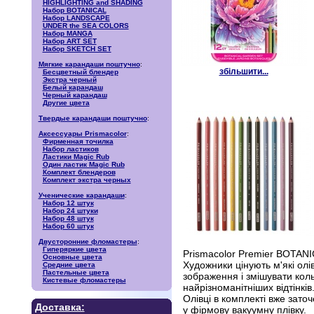
HIGHLIGHTING and SHADING
Набор BOTANICAL
Набор LANDSCAPE
UNDER the SEA COLORS
Набор MANGA
Набор ART SET
Набор SKETCH SET
Мягкие карандаши поштучно
:
збільшити...
Бесцветный блендер
Экстра черный
Белый карандаш
Черный карандаш
Другие цвета
Твердые карандаши поштучно
:
Аксессуары Prismacolor
:
Фирменная точилка
Набор ластиков
Ластики Magic Rub
Один ластик Magic Rub
Комплект блендеров
Комплект экстра черных
Ученические карандаши
:
Набор 12 штук
Набор 24 штуки
Набор 48 штук
Набор 60 штук
Двусторонние фломастеры
:
Гиперяркие цвета
Prismacolor Premier BOTANIC
Основные цвета
Художники цінують м'які олі
Средние цвета
Пастельные цвета
зображення і змішувати кол
Кистевые фломастеры
найрізноманітніших відтінків
Олівці в комплекті вже заточ
Доставка:
у фірмову вакуумну плівку.