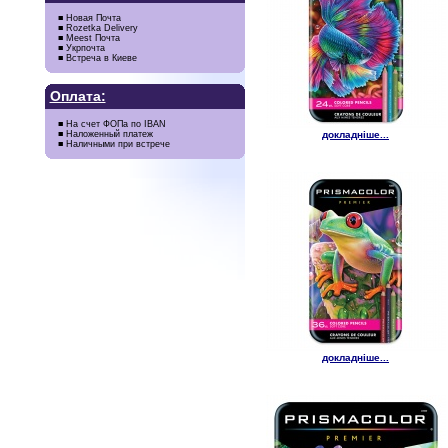
■ Новая Почта
■ Rozetka Delivery
■ Meest Почта
■ Укрпочта
■ Встреча в Киеве
Оплата:
■ На счет ФОПа по IBAN
■ Наложенный платеж
докладніше...
■ Наличными при встрече
докладніше...