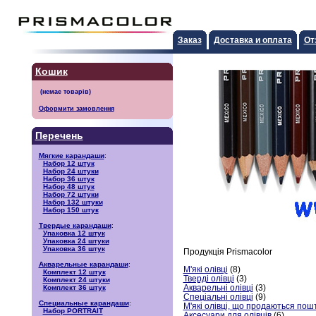
Заказ
Доставка и оплата
От
Кошик
Оформити замовлення
Перечень
Мягкие карандаши
:
Набор 12 штук
Набор 24 штуки
Набор 36 штук
Набор 48 штук
Набор 72 штуки
Набор 132 штуки
Набор 150 штук
Твердые карандаши
:
Упаковка 12 штук
Упаковка 24 штуки
Упаковка 36 штук
Продукція Prismacolor
Акварельные карандаши
:
М'які олівці
(8)
Комплект 12 штук
Тверді олівці
(3)
Комплект 24 штуки
Акварельні олівці
(3)
Комплект 36 штук
Спеціальні олівці
(9)
Специальные карандаши
:
М'які олівці, що продаються пош
Набор PORTRAIT
Аксесуари для олівців
(6)