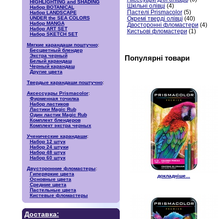
HIGHLIGHTING and SHADING
Шкільні олівці
(4)
Набор BOTANICAL
Пастелі Prismacolor
(5)
Набор LANDSCAPE
Окремі тверді олівці
(40)
UNDER the SEA COLORS
Набор MANGA
Двосторонні фломастери
(4)
Набор ART SET
Кистьові фломастери
(1)
Набор SKETCH SET
Мягкие карандаши поштучно
:
Бесцветный блендер
Экстра черный
Популярні товари
Белый карандаш
Черный карандаш
Другие цвета
Твердые карандаши поштучно
:
Аксессуары Prismacolor
:
Фирменная точилка
Набор ластиков
Ластики Magic Rub
Один ластик Magic Rub
Комплект блендеров
Комплект экстра черных
Ученические карандаши
:
Набор 12 штук
Набор 24 штуки
Набор 48 штук
Набор 60 штук
Двусторонние фломастеры
:
Гиперяркие цвета
докладніше...
Основные цвета
Средние цвета
Пастельные цвета
Кистевые фломастеры
Доставка: